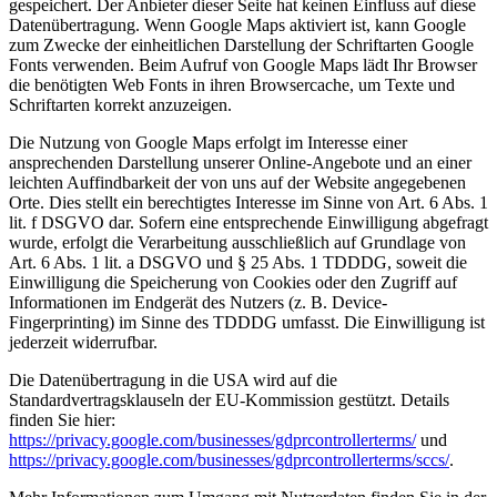
gespeichert. Der Anbieter dieser Seite hat keinen Einfluss auf diese
Datenübertragung. Wenn Google Maps aktiviert ist, kann Google
zum Zwecke der einheitlichen Darstellung der Schriftarten Google
Fonts verwenden. Beim Aufruf von Google Maps lädt Ihr Browser
die benötigten Web Fonts in ihren Browsercache, um Texte und
Schriftarten korrekt anzuzeigen.
Die Nutzung von Google Maps erfolgt im Interesse einer
ansprechenden Darstellung unserer Online-Angebote und an einer
leichten Auffindbarkeit der von uns auf der Website angegebenen
Orte. Dies stellt ein berechtigtes Interesse im Sinne von Art. 6 Abs. 1
lit. f DSGVO dar. Sofern eine entsprechende Einwilligung abgefragt
wurde, erfolgt die Verarbeitung ausschließlich auf Grundlage von
Art. 6 Abs. 1 lit. a DSGVO und § 25 Abs. 1 TDDDG, soweit die
Einwilligung die Speicherung von Cookies oder den Zugriff auf
Informationen im Endgerät des Nutzers (z. B. Device-
Fingerprinting) im Sinne des TDDDG umfasst. Die Einwilligung ist
jederzeit widerrufbar.
Die Datenübertragung in die USA wird auf die
Standardvertragsklauseln der EU-Kommission gestützt. Details
finden Sie hier:
https://privacy.google.com/businesses/gdprcontrollerterms/
und
https://privacy.google.com/businesses/gdprcontrollerterms/sccs/
.