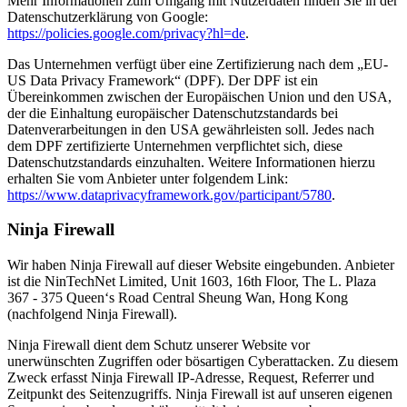
Mehr Informationen zum Umgang mit Nutzerdaten finden Sie in der
Datenschutzerklärung von Google:
https://policies.google.com/privacy?hl=de
.
Das Unternehmen verfügt über eine Zertifizierung nach dem „EU-
US Data Privacy Framework“ (DPF). Der DPF ist ein
Übereinkommen zwischen der Europäischen Union und den USA,
der die Einhaltung europäischer Datenschutzstandards bei
Datenverarbeitungen in den USA gewährleisten soll. Jedes nach
dem DPF zertifizierte Unternehmen verpflichtet sich, diese
Datenschutzstandards einzuhalten. Weitere Informationen hierzu
erhalten Sie vom Anbieter unter folgendem Link:
https://www.dataprivacyframework.gov/participant/5780
.
Ninja Firewall
Wir haben Ninja Firewall auf dieser Website eingebunden. Anbieter
ist die NinTechNet Limited, Unit 1603, 16th Floor, The L. Plaza
367 - 375 Queen‘s Road Central Sheung Wan, Hong Kong
(nachfolgend Ninja Firewall).
Ninja Firewall dient dem Schutz unserer Website vor
unerwünschten Zugriffen oder bösartigen Cyberattacken. Zu diesem
Zweck erfasst Ninja Firewall IP-Adresse, Request, Referrer und
Zeitpunkt des Seitenzugriffs. Ninja Firewall ist auf unseren eigenen