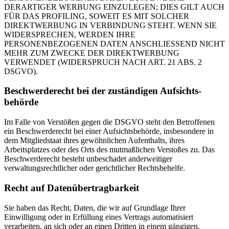
DERARTIGER WERBUNG EINZULEGEN; DIES GILT AUCH
FÜR DAS PROFILING, SOWEIT ES MIT SOLCHER
DIREKTWERBUNG IN VERBINDUNG STEHT. WENN SIE
WIDERSPRECHEN, WERDEN IHRE
PERSONENBEZOGENEN DATEN ANSCHLIESSEND NICHT
MEHR ZUM ZWECKE DER DIREKTWERBUNG
VERWENDET (WIDERSPRUCH NACH ART. 21 ABS. 2
DSGVO).
Beschwerde­recht bei der zuständigen Aufsichts­
behörde
Im Falle von Verstößen gegen die DSGVO steht den Betroffenen
ein Beschwerderecht bei einer Aufsichtsbehörde, insbesondere in
dem Mitgliedstaat ihres gewöhnlichen Aufenthalts, ihres
Arbeitsplatzes oder des Orts des mutmaßlichen Verstoßes zu. Das
Beschwerderecht besteht unbeschadet anderweitiger
verwaltungsrechtlicher oder gerichtlicher Rechtsbehelfe.
Recht auf Daten­übertrag­barkeit
Sie haben das Recht, Daten, die wir auf Grundlage Ihrer
Einwilligung oder in Erfüllung eines Vertrags automatisiert
verarbeiten, an sich oder an einen Dritten in einem gängigen,