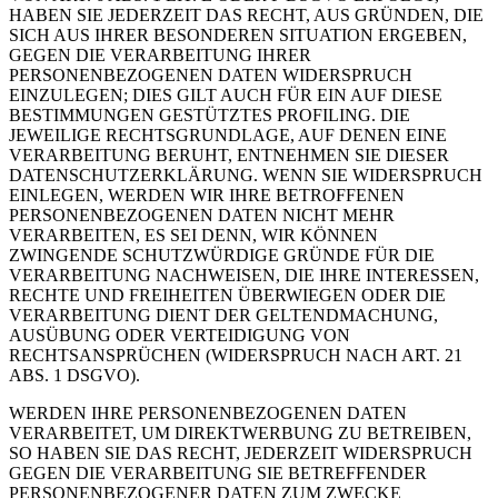
HABEN SIE JEDERZEIT DAS RECHT, AUS GRÜNDEN, DIE
SICH AUS IHRER BESONDEREN SITUATION ERGEBEN,
GEGEN DIE VERARBEITUNG IHRER
PERSONENBEZOGENEN DATEN WIDERSPRUCH
EINZULEGEN; DIES GILT AUCH FÜR EIN AUF DIESE
BESTIMMUNGEN GESTÜTZTES PROFILING. DIE
JEWEILIGE RECHTSGRUNDLAGE, AUF DENEN EINE
VERARBEITUNG BERUHT, ENTNEHMEN SIE DIESER
DATENSCHUTZERKLÄRUNG. WENN SIE WIDERSPRUCH
EINLEGEN, WERDEN WIR IHRE BETROFFENEN
PERSONENBEZOGENEN DATEN NICHT MEHR
VERARBEITEN, ES SEI DENN, WIR KÖNNEN
ZWINGENDE SCHUTZWÜRDIGE GRÜNDE FÜR DIE
VERARBEITUNG NACHWEISEN, DIE IHRE INTERESSEN,
RECHTE UND FREIHEITEN ÜBERWIEGEN ODER DIE
VERARBEITUNG DIENT DER GELTENDMACHUNG,
AUSÜBUNG ODER VERTEIDIGUNG VON
RECHTSANSPRÜCHEN (WIDERSPRUCH NACH ART. 21
ABS. 1 DSGVO).
WERDEN IHRE PERSONENBEZOGENEN DATEN
VERARBEITET, UM DIREKTWERBUNG ZU BETREIBEN,
SO HABEN SIE DAS RECHT, JEDERZEIT WIDERSPRUCH
GEGEN DIE VERARBEITUNG SIE BETREFFENDER
PERSONENBEZOGENER DATEN ZUM ZWECKE